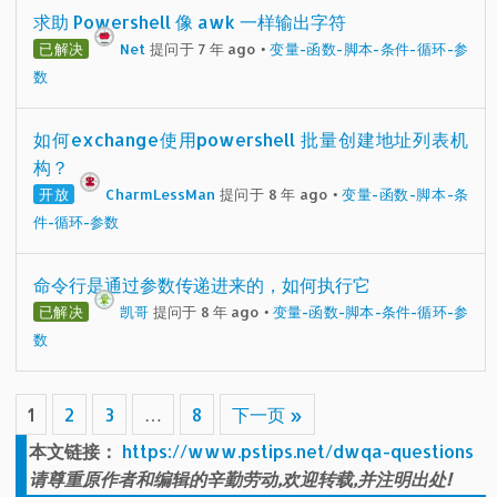
求助 Powershell 像 awk 一样输出字符
已解决
Net
提问于 7 年 ago
•
变量-函数-脚本-条件-循环-参
数
如何exchange使用powershell 批量创建地址列表机
构？
开放
CharmLessMan
提问于 8 年 ago
•
变量-函数-脚本-条
件-循环-参数
命令行是通过参数传递进来的，如何执行它
已解决
凯哥
提问于 8 年 ago
•
变量-函数-脚本-条件-循环-参
数
1
2
3
…
8
下一页 »
本文链接：
https://www.pstips.net/dwqa-questions
请尊重原作者和编辑的辛勤劳动,欢迎转载,并注明出处!