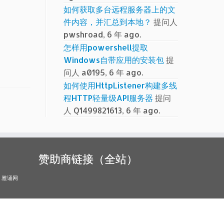
如何获取多台远程服务器上的文
件内容，并汇总到本地？
提问人
pwshroad, 6 年 ago.
怎样用powershell提取
Windows自带应用的安装包
提
问人 a0195, 6 年 ago.
如何使用HttpListener构建多线
程HTTP轻量级API服务器
提问
人 Q1499821613, 6 年 ago.
赞助商链接（全站）
雅诵网