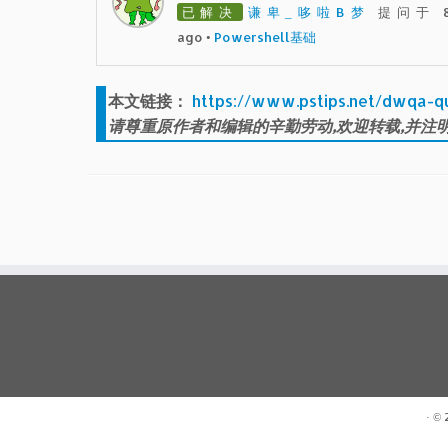
已解决
谦卑_哆啦B梦
提问于 8
ago
•
Powershell基础
本文链接：
https://www.pstips.net/dwqa-q
请尊重原作者和编辑的辛勤劳动,欢迎转载,并注明
· ©