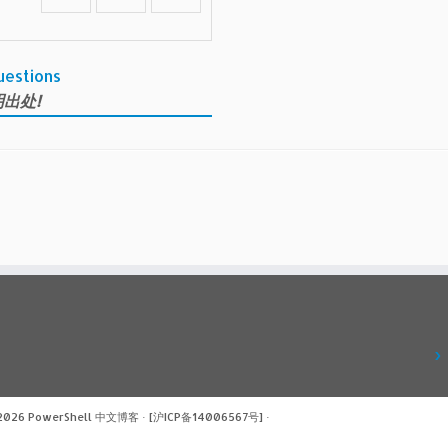
uestions
出处!
 2026
PowerShell 中文博客
·
[沪ICP备14006567号]
·