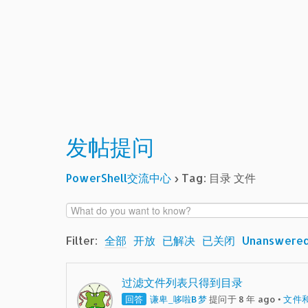
发帖提问
PowerShell交流中心
›
Tag: 目录 文件
Filter:
全部
开放
已解决
已关闭
Unanswere
过滤文件列表只得到目录
回答
谦卑_哆啦B梦
提问于 8 年 ago
•
文件