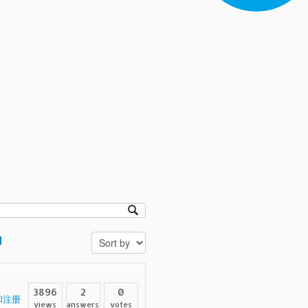
d
3896
2
0
和注册
views
answers
votes