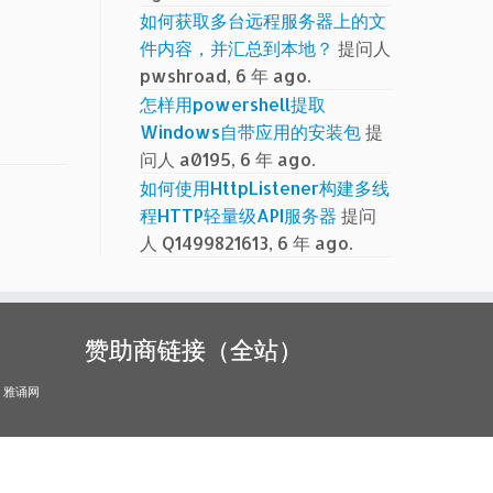
如何获取多台远程服务器上的文
件内容，并汇总到本地？
提问人
pwshroad, 6 年 ago.
怎样用powershell提取
Windows自带应用的安装包
提
问人 a0195, 6 年 ago.
如何使用HttpListener构建多线
程HTTP轻量级API服务器
提问
人 Q1499821613, 6 年 ago.
赞助商链接（全站）
雅诵网