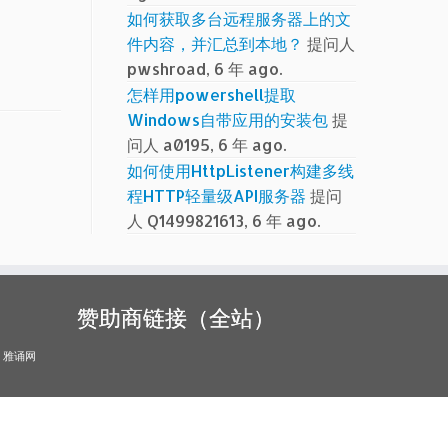
如何获取多台远程服务器上的文
件内容，并汇总到本地？
提问人
pwshroad, 6 年 ago.
怎样用powershell提取
Windows自带应用的安装包
提
问人 a0195, 6 年 ago.
如何使用HttpListener构建多线
程HTTP轻量级API服务器
提问
人 Q1499821613, 6 年 ago.
赞助商链接（全站）
雅诵网