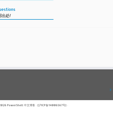
uestions
出处!
 2026
PowerShell 中文博客
·
[沪ICP备14006567号]
·