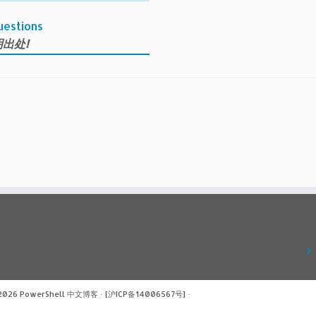
uestions
出处!
 2026
PowerShell 中文博客
·
[沪ICP备14006567号]
·