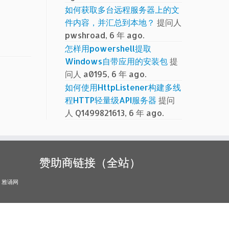
如何获取多台远程服务器上的文
件内容，并汇总到本地？
提问人
pwshroad, 6 年 ago.
怎样用powershell提取
Windows自带应用的安装包
提
问人 a0195, 6 年 ago.
如何使用HttpListener构建多线
程HTTP轻量级API服务器
提问
人 Q1499821613, 6 年 ago.
赞助商链接（全站）
雅诵网