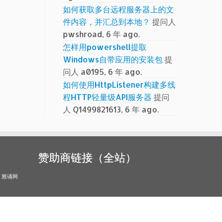
如何获取多台远程服务器上的文
件内容，并汇总到本地？
提问人
pwshroad, 6 年 ago.
怎样用powershell提取
Windows自带应用的安装包
提
问人 a0195, 6 年 ago.
如何使用HttpListener构建多线
程HTTP轻量级API服务器
提问
人 Q1499821613, 6 年 ago.
赞助商链接（全站）
雅诵网