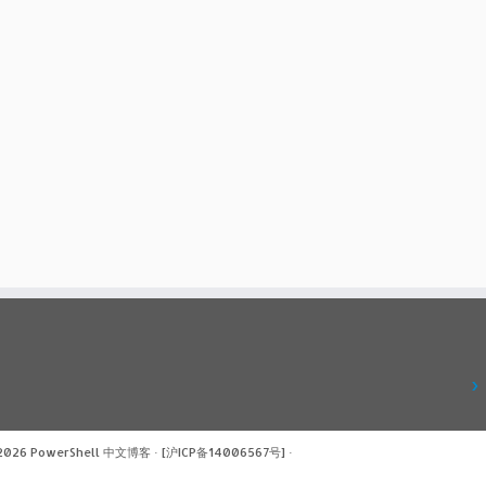
 2026
PowerShell 中文博客
·
[沪ICP备14006567号]
·