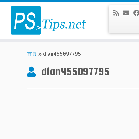
Skip
to
content
首页
»
dian455097795
dian455097795