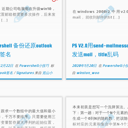
 近期公司电脑都在升级win10，
在windows 2008r2 中用v2
配置邮箱都需要多次操作，后来发
mail， 就收到邮件的tit […]
[…]
rshell 备份还原outlook
PS V2.0用send-mailmess
签名
发送mail，title乱码
年2月22日
在
Powershell小技巧
标
2020年1月20日
在
Powershell
look签名
/
Signatures
来自
览山小
自
winston_woo
本来初衷是想写一个洗牌算法。
目跟求一个数组中的最大值和最小
下：第一趟：对于一个N个元素的
样，千万不要排序。只需要使用三
生成一个0到N的随机数，把该随
时变量暂存最大序列的起始位置，
标对应的元素和集合中第N-1个
长度，以及当前序列和。然后跟其