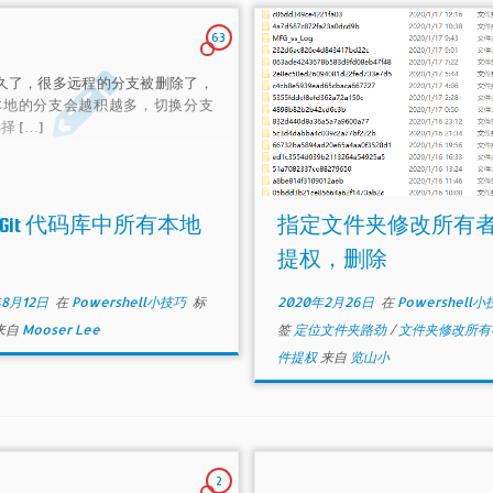
63
用久了，很多远程的分支被删除了，
本地的分支会越积越多，切换分支
择 […]
Git 代码库中所有本地
指定文件夹修改所有
提权，删除
年8月12日
在
Powershell小技巧
标
2020年2月26日
在
Powershell
来自
Mooser Lee
签
定位文件夹路劲
/
文件夹修改所
件提权
来自
览山小
2