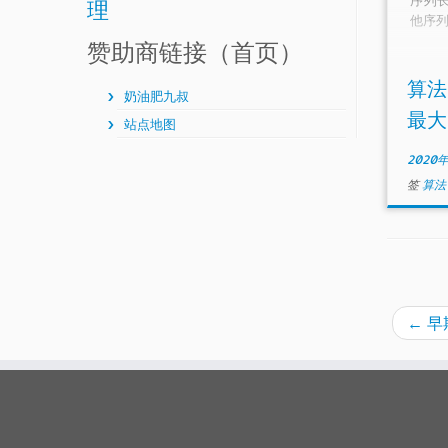
理
他序
赞助商链接（首页）
算法
奶油肥九叔
最大
站点地图
2020
签
算
←
早