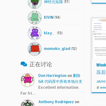
神经元短路
(17)
KIVIN
(14)
klay、
(13)
momoko_glad
(12)
正在讨论
Wi
压后
Don Harrington
on
删除
Git 代码库中所有本地分支
2021
Excellent information.
签
win
For fri…
Anthony Rodriquez
on