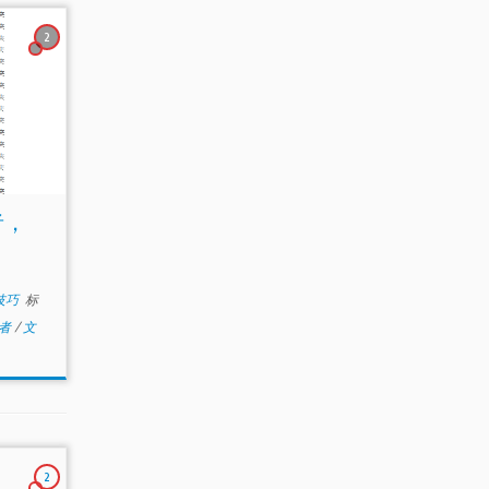
2
者，
小技巧
标
有者
/
文
2