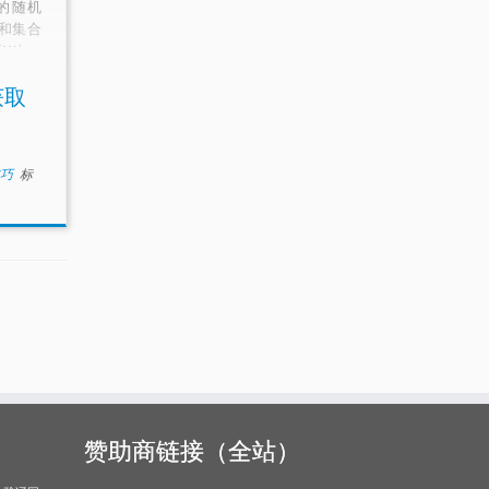
的随机
和集合
环N次。
杂度为
获取
技巧
标
赞助商链接（全站）