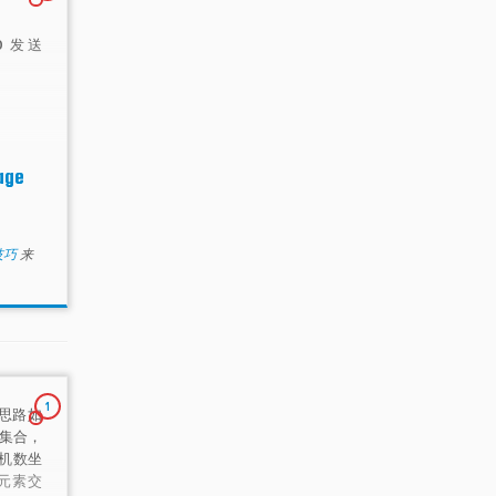
.0 发送
age
小技巧
来
1
思路如
集合，
机数坐
元素交