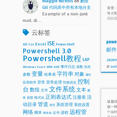
Maggie Nichols
on
删除
Git 代码库中所有本地分支
背景：
每次
Example of a non-junk
现前面 
mail, di…
云标签
powe
ISE
Excel
AD
Powershell
Csv
Powershell 3.0
邮件
Powershell教程
SAP
2020
事件日志
函数
别名
签
out
xml
Windows Azure
WMI
变量
字符串
对象
参数
哈希表
属性
控制
异常
异常处理
应用程序
性能优化
文件系统
台
数组
文本
文件
服
正则表达式
活
注册表
格式化
务
权限
该题
管道
动目录
系统管理
系统设置
类型
值一
远程管
网络
个临
脚本
进程
证书
脚本块
序列