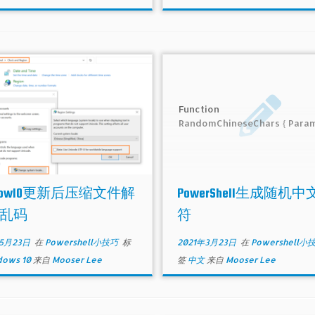
Function N
RandomChineseChars { Param
ndow10更新后压缩文件解
PowerShell生成随机
乱码
符
年5月23日
在
Powershell小技巧
标
2021年3月23日
在
Powershell小
dows 10
来自
Mooser Lee
签
中文
来自
Mooser Lee