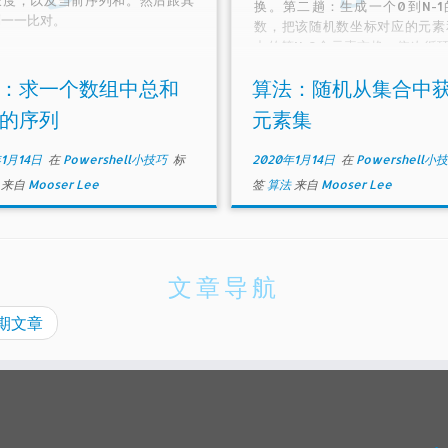
换。第二趟：生成一个0到N-1
列一一比对。
数，把该随机数坐标对应的元素
中的第N-2个元素交换。依次循
时间复杂度为O（N），空间复
O（1）
：求一个数组中总和
算法：随机从集合中
的序列
元素集
年1月14日
在
Powershell小技巧
标
2020年1月14日
在
Powershell小
法
来自
Mooser Lee
签
算法
来自
Mooser Lee
文章导航
期文章