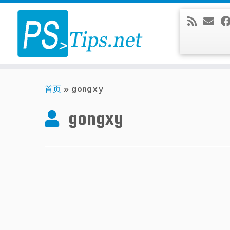
Skip
to
content
首页
»
gongxy
gongxy