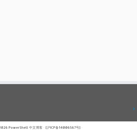
 2026
PowerShell 中文博客
·
[沪ICP备14006567号]
·