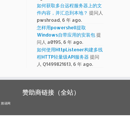
如何获取多台远程服务器上的文
件内容，并汇总到本地？
提问人
pwshroad, 6 年 ago.
怎样用powershell提取
Windows自带应用的安装包
提
问人 a0195, 6 年 ago.
如何使用HttpListener构建多线
程HTTP轻量级API服务器
提问
人 Q1499821613, 6 年 ago.
赞助商链接（全站）
雅诵网