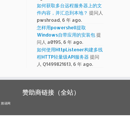
如何获取多台远程服务器上的文
件内容，并汇总到本地？
提问人
pwshroad, 6 年 ago.
怎样用powershell提取
Windows自带应用的安装包
提
问人 a0195, 6 年 ago.
如何使用HttpListener构建多线
程HTTP轻量级API服务器
提问
人 Q1499821613, 6 年 ago.
赞助商链接（全站）
雅诵网