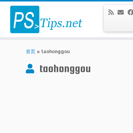
Skip
to
content
首页
»
taohonggou
taohonggou