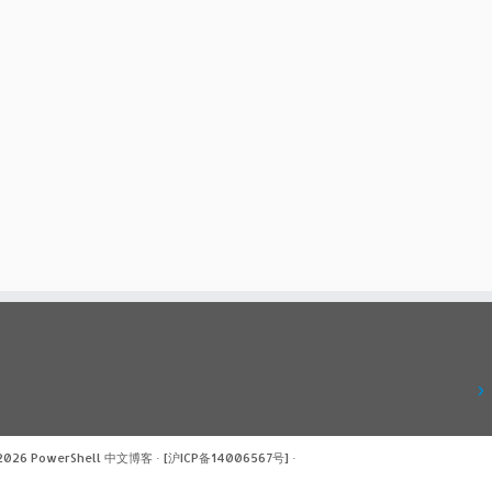
 2026
PowerShell 中文博客
·
[沪ICP备14006567号]
·