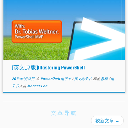
[英文原版]Mastering PowerShell
2013年1月18日
在
PowerShell 电子书
/
英文电子书
标签
教程
/
电
子书
来自
Mooser Lee
文章导航
较新文章
→