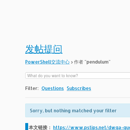
发帖提问
PowerShell交流中心
›
作者 "pendulum"
Filter:
Questions
Subscribes
Sorry, but nothing matched your filter
本文链接：
https://www.pstips.net/dwqa-qu