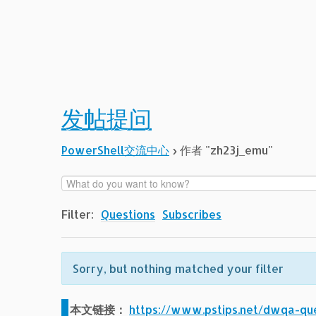
发帖提问
PowerShell交流中心
›
作者 "zh23j_emu"
Filter:
Questions
Subscribes
Sorry, but nothing matched your filter
本文链接：
https://www.pstips.net/dwqa-qu