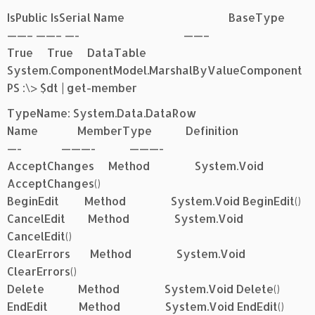
IsPublic IsSerial Name BaseType
——– ——– —- ——–
True True DataTable
System.ComponentModel.MarshalByValueComponent
PS :\> $dt | get-member
TypeName: System.Data.DataRow
Name MemberType Definition
—- ———- ———-
AcceptChanges Method System.Void
AcceptChanges()
BeginEdit Method System.Void BeginEdit()
CancelEdit Method System.Void
CancelEdit()
ClearErrors Method System.Void
ClearErrors()
Delete Method System.Void Delete()
EndEdit Method System.Void EndEdit()