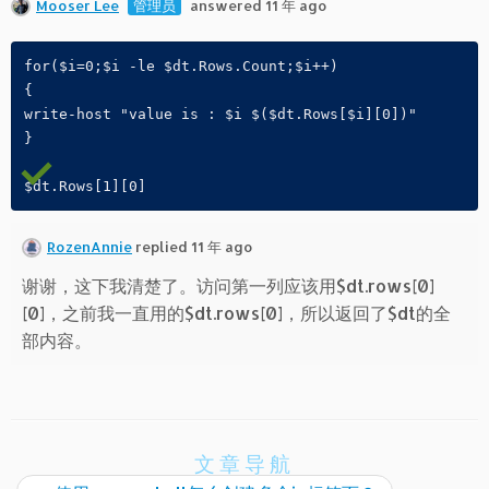
Mooser Lee
管理员
answered 11 年 ago
for($i=0;$i -le $dt.Rows.Count;$i++)

{ 

write-host "value is : $i $($dt.Rows[$i][0])"

}

$dt.Rows[1][0]
RozenAnnie
replied 11 年 ago
谢谢，这下我清楚了。访问第一列应该用$dt.rows[0]
[0]，之前我一直用的$dt.rows[0]，所以返回了$dt的全
部内容。
文章导航