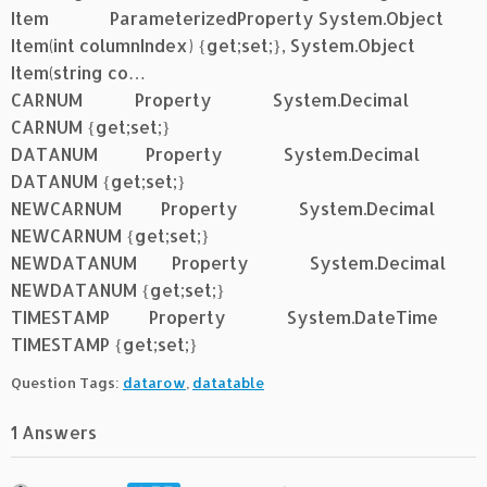
Item ParameterizedProperty System.Object
Item(int columnIndex) {get;set;}, System.Object
Item(string co…
CARNUM Property System.Decimal
CARNUM {get;set;}
DATANUM Property System.Decimal
DATANUM {get;set;}
NEWCARNUM Property System.Decimal
NEWCARNUM {get;set;}
NEWDATANUM Property System.Decimal
NEWDATANUM {get;set;}
TIMESTAMP Property System.DateTime
TIMESTAMP {get;set;}
Question Tags:
datarow
,
datatable
1 Answers