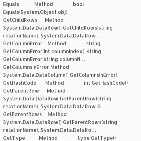
Equals Method bool
Equals(System.Object obj)
GetChildRows Method
System.Data.DataRow[] GetChildRows(string
relationName), System.Data.DataRow…
GetColumnError Method string
GetColumnError(int columnIndex), string
GetColumnError(string columnN…
GetColumnsInError Method
System.Data.DataColumn[] GetColumnsInError()
GetHashCode Method int GetHashCode()
GetParentRow Method
System.Data.DataRow GetParentRow(string
relationName), System.Data.DataRow G…
GetParentRows Method
System.Data.DataRow[] GetParentRows(string
relationName), System.Data.DataRo…
GetType Method type GetType()