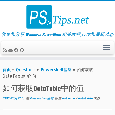
Skip
to
content
收集和分享 Windows PowerShell 相关教程,技术和最新动态
首页
»
Questions
»
Powershell基础
»
如何获取
DataTable中的值
如何获取DataTable中的值
2015年3月26日
在
Powershell基础
标签
datarow
/
datatable
来自