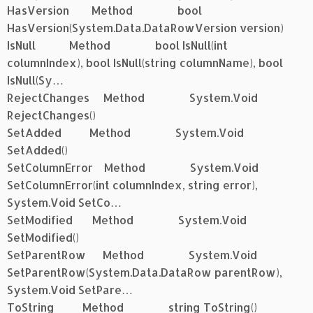
HasVersion Method bool
HasVersion(System.Data.DataRowVersion version)
IsNull Method bool IsNull(int
columnIndex), bool IsNull(string columnName), bool
IsNull(Sy…
RejectChanges Method System.Void
RejectChanges()
SetAdded Method System.Void
SetAdded()
SetColumnError Method System.Void
SetColumnError(int columnIndex, string error),
System.Void SetCo…
SetModified Method System.Void
SetModified()
SetParentRow Method System.Void
SetParentRow(System.Data.DataRow parentRow),
System.Void SetPare…
ToString Method string ToString()