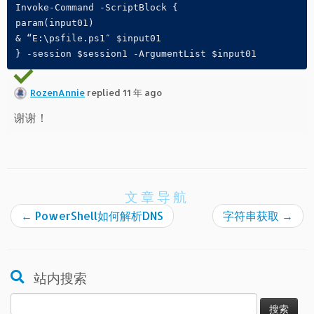
Invoke-Command -ScriptBlock { 

param(input01)

& “E:\psfile.ps1″ $input01

} -session $session1 -ArgumentList $input01
RozenAnnie
replied 11 年 ago
谢谢！
文章导航
←
PowerShell如何解析DNS
字符串获取
→
站内搜索
搜