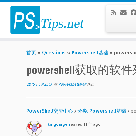
Skip
to
content
首页
»
Questions
»
Powershell基础
»
power
powershell获
2015年5月25日
在
Powershell基础
来自
PowerShell交流中心
›
分类: Powershell基础
›
p
kingcaigen
asked 11 年 ago