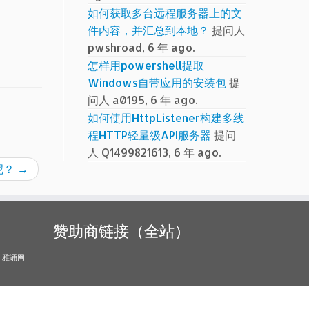
如何获取多台远程服务器上的文
件内容，并汇总到本地？
提问人
pwshroad, 6 年 ago.
怎样用powershell提取
Windows自带应用的安装包
提
问人 a0195, 6 年 ago.
如何使用HttpListener构建多线
程HTTP轻量级API服务器
提问
人 Q1499821613, 6 年 ago.
呢？
→
赞助商链接（全站）
雅诵网