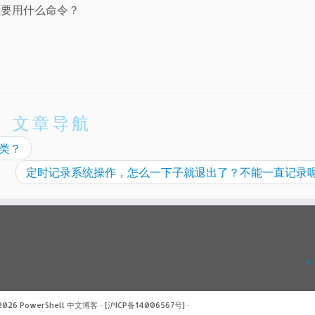
我要用什么命令？
文章导航
#类？
定时记录系统操作，怎么一下子就退出了？不能一直记录
 2026
PowerShell 中文博客
·
[沪ICP备14006567号]
·