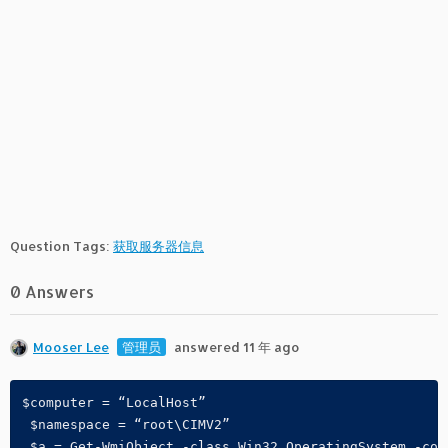
Question Tags:
获取服务器信息
0 Answers
Mooser Lee
管理员
answered 11 年 ago
$computer = “LocalHost”
 $namespace = “root\CIMV2”
 $a = Get-WmiObject -class Win32_OperatingSystem -com