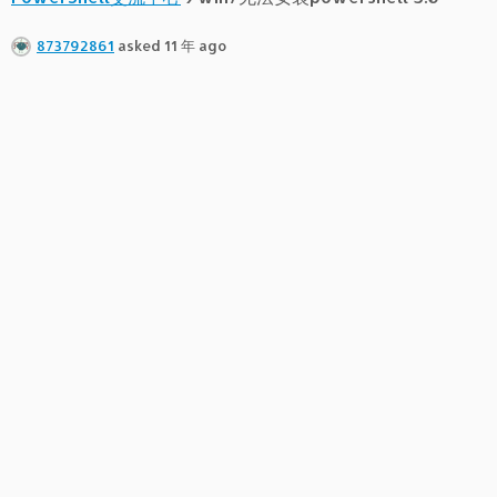
873792861
asked 11 年 ago