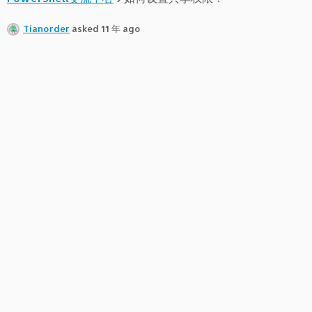
Tianorder
asked 11 年 ago