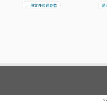
←
用文件传递参数
是
· ©