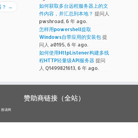
如何获取多台远程服务器上的文
览器？
→
件内容，并汇总到本地？
提问人
pwshroad, 6 年 ago.
怎样用powershell提取
Windows自带应用的安装包
提
问人 a0195, 6 年 ago.
如何使用HttpListener构建多线
程HTTP轻量级API服务器
提问
人 Q1499821613, 6 年 ago.
赞助商链接（全站）
雅诵网