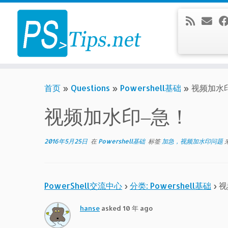
Skip
to
content
首页
»
Questions
»
Powershell基础
»
视频加水
视频加水印–急！
2016年5月25日
在
Powershell基础
标签
加急，视频加水印问题
PowerShell交流中心
›
分类: Powershell基础
›
视
hanse
asked 10 年 ago