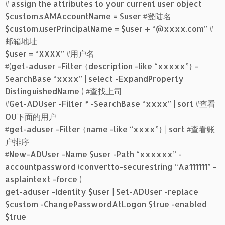
# assign the attributes to your current user object
$custom.sAMAccountName = $user #登陆名
$custom.userPrincipalName = $user + “@xxxx.com” #
邮箱地址
$user = “XXXX” #用户名
#(get-aduser -Filter {description -like “xxxxx”} -
SearchBase “xxxx” | select -ExpandProperty
DistinguishedName ) #查找上司
#Get-ADUser -Filter * -SearchBase “xxxx” | sort #查看
OU下面的用户
#get-aduser -Filter {name -like “xxxx”} | sort #查看账
户排序
#New-ADUser -Name $user -Path “xxxxxx” -
accountpassword (convertto-securestring “Aa111111” -
asplaintext -force )
get-aduser -Identity $user | Set-ADUser -replace
$custom -ChangePasswordAtLogon $true -enabled
$true