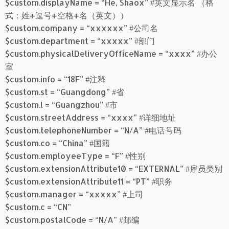
$custom.displayName = “He, Shaox” #英文显示名 （格
式：姓+逗号+空格+名（英文））
$custom.company = “xxxxxx” #公司名
$custom.department = “xxxxx” #部门
$custom.physicalDeliveryOfficeName = “xxxx” #办公
室
$custom.info = “18F” #注释
$custom.st = “Guangdong” #省
$custom.l = “Guangzhou” #市
$custom.streetAddress = “xxxx” #详细地址
$custom.telephoneNumber = “N/A” #电话号码
$custom.co = “China” #国籍
$custom.employeeType = “F” #性别
$custom.extensionAttribute10 = “EXTERNAL” #雇员类别
$custom.extensionAttribute11 = “PT” #职务
$custom.manager = “xxxxx” #上司
$custom.c = “CN”
$custom.postalCode = “N/A” #邮编