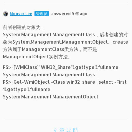
Mooser Lee
管理员
answered 9 年 ago
前者创建的对象为：
System.Management.ManagementClass，后者创建的对
象为System.Management.ManagementObject。create
方法属于ManagementClass类方法，而不是
ManagementObject实例方法。
PS> ([WMIClass]”WIN32_Share”).gettype().fullname
System.Management.ManagementClass
PS> (Get-WmiObject -Class win32_share | select -First
1).gettype().fullname
System.Management.ManagementObject
文章导航