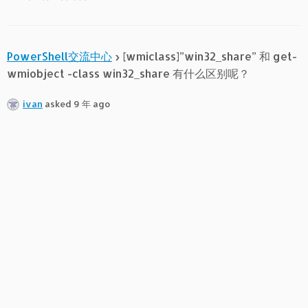
PowerShell交流中心
›
[wmiclass]”win32_share” 和 get-
wmiobject -class win32_share 有什么区别呢？
ivan
asked 9 年 ago