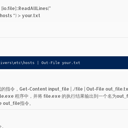
e]::ReadAllLines(”
osts “) > your.txt
rivers\etc\hosts | Out-File your.txt
ntent input_file | ./file | Out-File out_file.t
e.exe 程序中，并将 file.exe 的执行结果输出到一个名为out_fil
out_file指令。
指令。