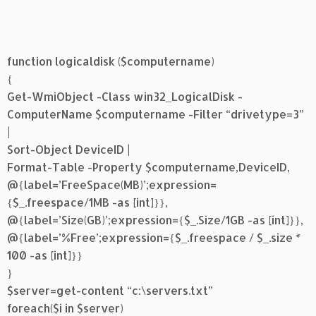
function logicaldisk ($computername)
{
Get-WmiObject -Class win32_LogicalDisk -
ComputerName $computername -Filter “drivetype=3”
|
Sort-Object DeviceID |
Format-Table -Property $computername,DeviceID,
@{label=’FreeSpace(MB)’;expression=
{$_.freespace/1MB -as [int]}},
@{label=’Size(GB)’;expression={$_.Size/1GB -as [int]}},
@{label=’%Free’;expression={$_.freespace / $_.size *
100 -as [int]}}
}
$server=get-content “c:\servers.txt”
foreach($i in $server)