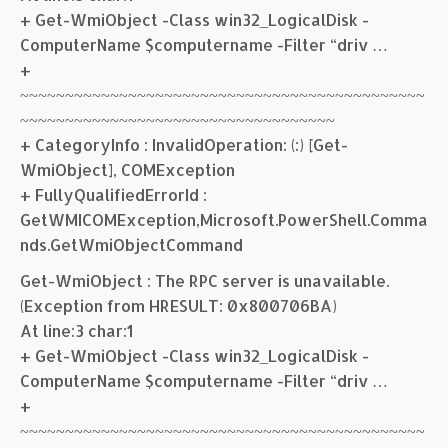
+ Get-WmiObject -Class win32_LogicalDisk -
ComputerName $computername -Filter “driv …
+
~~~~~~~~~~~~~~~~~~~~~~~~~~~~~~~~~~~~~~~~~~~~~
~~~~~~~~~~~~~~~~~~~~~~~~~~~~~~~~~~~
+ CategoryInfo : InvalidOperation: (:) [Get-
WmiObject], COMException
+ FullyQualifiedErrorId :
GetWMICOMException,Microsoft.PowerShell.Comma
nds.GetWmiObjectCommand
Get-WmiObject : The RPC server is unavailable.
(Exception from HRESULT: 0x800706BA)
At line:3 char:1
+ Get-WmiObject -Class win32_LogicalDisk -
ComputerName $computername -Filter “driv …
+
~~~~~~~~~~~~~~~~~~~~~~~~~~~~~~~~~~~~~~~~~~~~~