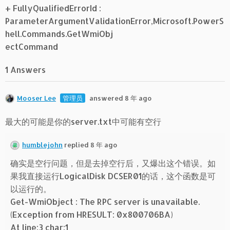
+ FullyQualifiedErrorId :
ParameterArgumentValidationError,Microsoft.PowerS
hell.Commands.GetWmiObj
ectCommand
1 Answers
Mooser Lee
管理员
answered 8 年 ago
最大的可能是你的server.txt中可能有空行
humblejohn
replied 8 年 ago
确实是空行问题，但是去掉空行后，又爆出这个错误。如
果我直接运行LogicalDisk DCSER01的话，这个函数是可
以运行的。
Get-WmiObject : The RPC server is unavailable.
(Exception from HRESULT: 0x800706BA)
At line:3 char:1