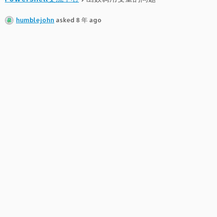
humblejohn
asked 8 年 ago