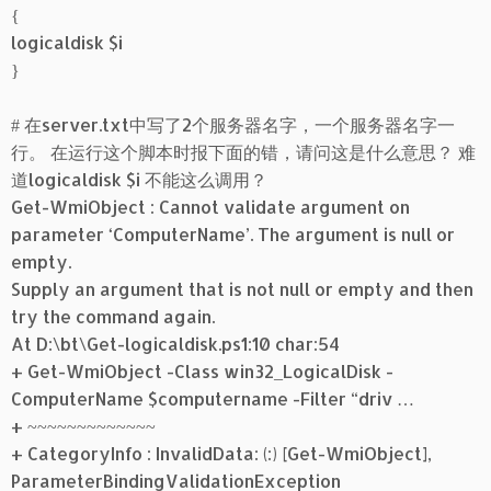
{
logicaldisk $i
}
# 在server.txt中写了2个服务器名字，一个服务器名字一
行。 在运行这个脚本时报下面的错，请问这是什么意思？ 难
道logicaldisk $i 不能这么调用？
Get-WmiObject : Cannot validate argument on
parameter ‘ComputerName’. The argument is null or
empty.
Supply an argument that is not null or empty and then
try the command again.
At D:\bt\Get-logicaldisk.ps1:10 char:54
+ Get-WmiObject -Class win32_LogicalDisk -
ComputerName $computername -Filter “driv …
+ ~~~~~~~~~~~~~
+ CategoryInfo : InvalidData: (:) [Get-WmiObject],
ParameterBindingValidationException