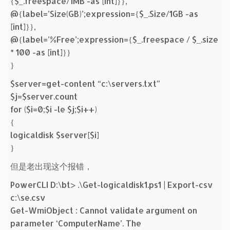
{$_.freespace/1MB -as [int]}},
@{label=’Size(GB)’;expression={$_.Size/1GB -as
[int]}},
@{label=’%Free’;expression={$_.freespace / $_.size
* 100 -as [int]}}
}
$server=get-content “c:\servers.txt”
$j=$server.count
for ($i=0;$i -le $j;$i++)
{
logicaldisk $server[$i]
}
但是老出现这个报错，
PowerCLI D:\bt> .\Get-logicaldisk1.ps1 | Export-csv
c:\se.csv
Get-WmiObject : Cannot validate argument on
parameter ‘ComputerName’. The