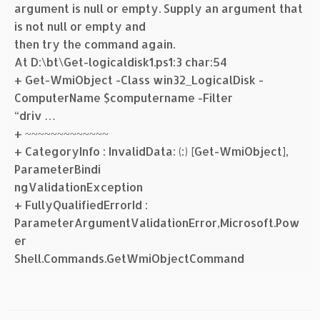
argument is null or empty. Supply an argument that
is not null or empty and
then try the command again.
At D:\bt\Get-logicaldisk1.ps1:3 char:54
+ Get-WmiObject -Class win32_LogicalDisk -
ComputerName $computername -Filter
“driv …
+ ~~~~~~~~~~~~~
+ CategoryInfo : InvalidData: (:) [Get-WmiObject],
ParameterBindi
ngValidationException
+ FullyQualifiedErrorId :
ParameterArgumentValidationError,Microsoft.Pow
er
Shell.Commands.GetWmiObjectCommand