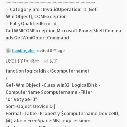
~~~~~~~~~~~~~~~~~~~~~~~~~~~~~~~~~~~
+ CategoryInfo : InvalidOperation: (:) [Get-
WmiObject], COMException
+ FullyQualifiedErrorId :
GetWMICOMException,Microsoft.PowerShell.Comma
nds.GetWmiObjectCommand
humblejohn
replied 8 年 ago
我使用了for循环，可以了。
function logicaldisk ($computername)
{
Get-WmiObject -Class win32_LogicalDisk -
ComputerName $computername -Filter
“drivetype=3” |
Sort-Object DeviceID |
Format-Table -Property $computername,DeviceID,
@{label=’FreeSpace(MB)’;expression=