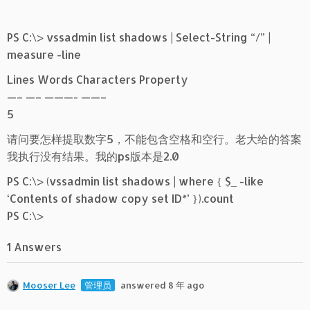
PS C:\> vssadmin list shadows | Select-String “/” |
measure -line
Lines Words Characters Property
—– —– ———- ——–
5
请问要怎样提取数字5，不能包含空格和空行。老大给的答案
我执行没有结果。我的ps版本是2.0
PS C:\> (vssadmin list shadows | where { $_ -like
‘Contents of shadow copy set ID*’ }).count
PS C:\>
1 Answers
Mooser Lee
管理员
answered 8 年 ago