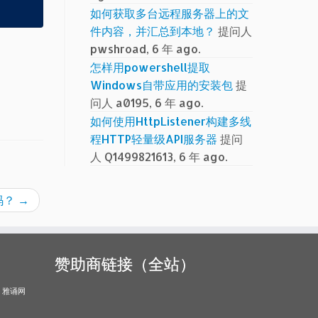
如何获取多台远程服务器上的文
件内容，并汇总到本地？
提问人
pwshroad, 6 年 ago.
怎样用powershell提取
Windows自带应用的安装包
提
问人 a0195, 6 年 ago.
如何使用HttpListener构建多线
程HTTP轻量级API服务器
提问
人 Q1499821613, 6 年 ago.
码？
→
赞助商链接（全站）
雅诵网