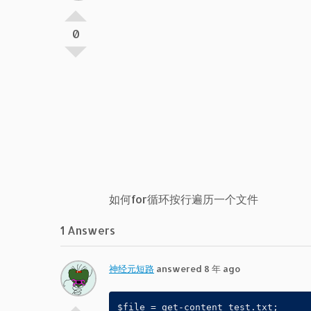
0
如何for循环按行遍历一个文件
1 Answers
神经元短路
answered 8 年 ago
$file = get-content test.txt; 