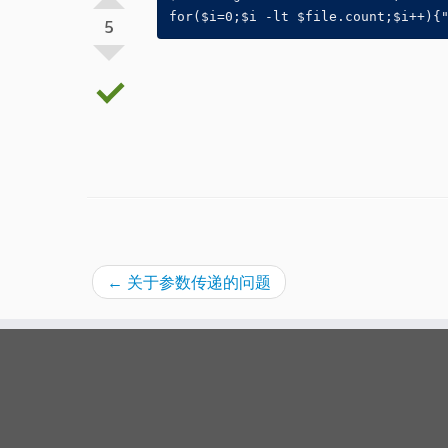
for($i=0;$i -lt $file.count;$i++){
5
←
关于参数传递的问题