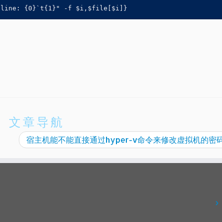
"line: {0}`t{1}" -f $i,$file[$i]}
文章导航
宿主机能不能直接通过hyper-v命令来修改虚拟机的密