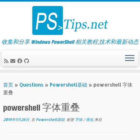
Skip
to
content
收集和分享 Windows PowerShell 相关教程,技术和最新动态
首页
»
Questions
»
Powershell基础
»
powershell 字体
重叠
powershell 字体重叠
2019年1月26日
在
Powershell基础
标签
字体
/
美化
来自