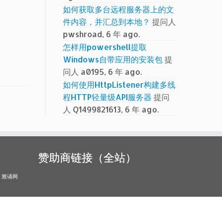
如何获取多台远程服务器上的文
件内容，并汇总到本地？
提问人
pwshroad, 6 年 ago.
怎样用powershell提取
Windows自带应用的安装包
提
问人 a0195, 6 年 ago.
如何使用HttpListener构建多线
程HTTP轻量级API服务器
提问
人 Q1499821613, 6 年 ago.
赞助商链接（全站）
雅诵网