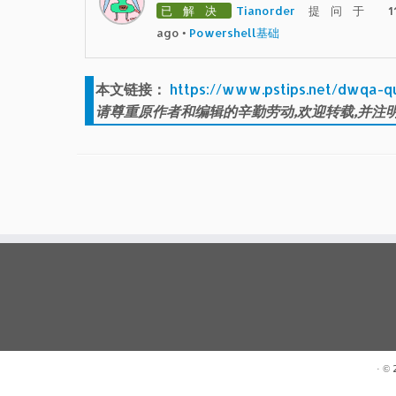
已解决
Tianorder
提问于 11
ago
•
Powershell基础
本文链接：
https://www.pstips.net/dwqa-q
请尊重原作者和编辑的辛勤劳动,欢迎转载,并注明
· ©