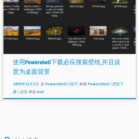
使用Powershell下载必应搜索壁纸,并且设
置为桌面背景
2019年12月3日
在
Powershell小技巧
标签
Powershell
/
壁纸下
载
/
必应
来自
isak