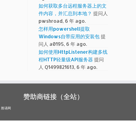
如何获取多台远程服务器上的文
件内容，并汇总到本地？
提问人
pwshroad, 6 年 ago.
怎样用powershell提取
Windows自带应用的安装包
提
问人 a0195, 6 年 ago.
如何使用HttpListener构建多线
程HTTP轻量级API服务器
提问
人 Q1499821613, 6 年 ago.
赞助商链接（全站）
雅诵网