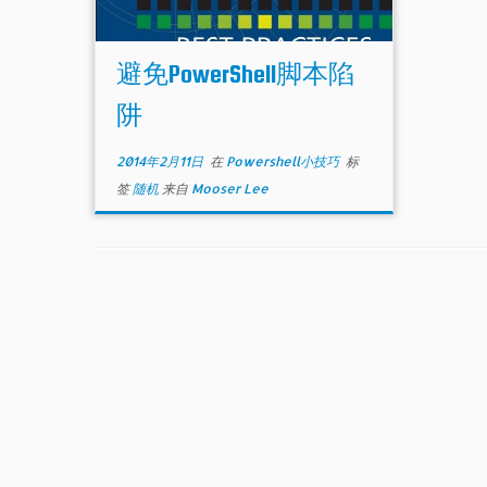
避免PowerShell脚本陷
阱
2014年2月11日
在
Powershell小技巧
标
签
随机
来自
Mooser Lee