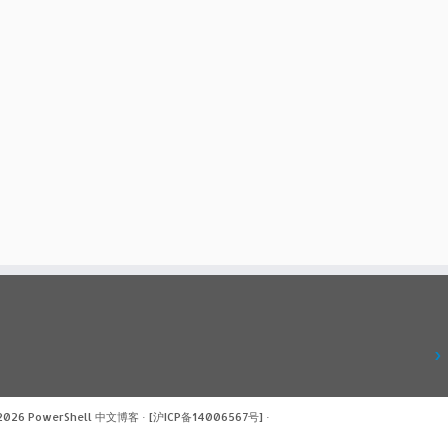
 2026
PowerShell 中文博客
·
[沪ICP备14006567号]
·