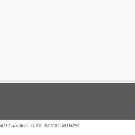
 2026
PowerShell 中文博客
·
[沪ICP备14006567号]
·