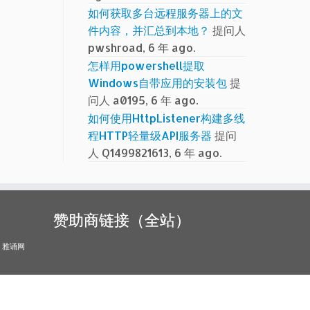
如何获取多台远程服务器上的文
件内容，并汇总到本地？
提问人
pwshroad, 6 年 ago.
怎样用powershell提取
Windows自带应用的安装包
提
问人 a0195, 6 年 ago.
如何使用HttpListener构建多线
程HTTP轻量级API服务器
提问
人 Q1499821613, 6 年 ago.
赞助商链接（全站）
雅诵网