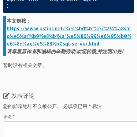
}
本文链接：
https://www.pstips.net/%e4%bd%bf%e7%94%a8sm
o%e5%af%b9%e8%b1%a1%e5%86%99%e6%95%b0%
e6%8d%ae%e5%88%b0sql-server.html
请尊重原作者和编辑的辛勤劳动,欢迎转载,并注明出处!
暂时没有相关文章。
发表评论
您的邮箱地址不会被公开。
必填项已用
*
标注
评论
*