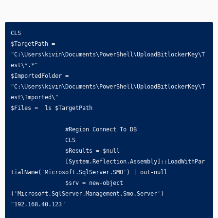
CLS

$TargetPath = 
"C:\Users\kivin\Documents\PowerShell\UploadBitlockerKey\T
est\*.*"

$ImportedFolder = 
"C:\Users\kivin\Documents\PowerShell\UploadBitlockerKey\T
est\Imported\"

$Files =  ls $TargetPath

		#Region Connect To DB

		CLS

		$Results = $null

		[System.Reflection.Assembly]::LoadWithPar
tialName('Microsoft.SqlServer.SMO') | out-null 

		$srv = new-object 
('Microsoft.SqlServer.Management.Smo.Server') 
"192.168.40.123"  
