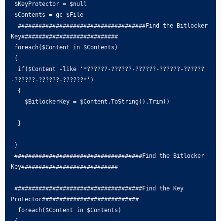
 $KeyProtector = $null

 $Contents = gc $File

  #####################################Find the Bitlocker 
Key############################

 foreach($Content in $Contents)

 {

  if($Content -like '*??????-??????-??????-??????-??????
-??????-??????-??????*')

  {

    $BitlockerKey = $Content.ToString().Trim()

  }

 }

 #####################################Find the Bitlocker 
Key############################

 #####################################Find the Key 
Protector############################

  foreach($Content in $Contents)

 {
