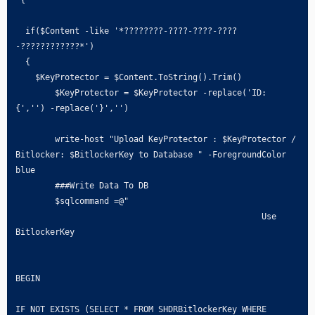
  if($Content -like '*????????-????-????-????
-????????????*')

  {

    $KeyProtector = $Content.ToString().Trim()

	$KeyProtector = $KeyProtector -replace('ID: 
{','') -replace('}','')

	write-host "Upload KeyProtector : $KeyProtector / 
Bitlocker: $BitlockerKey to Database " -ForegroundColor 
blue

	###Write Data To DB

	$sqlcommand =@"

					          Use 
BitlockerKey

BEGIN

IF NOT EXISTS (SELECT * FROM SHDRBitlockerKey WHERE 