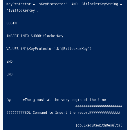
KeyProtector = '$KeyProtector'  AND  BitlockerKeyString = 
'$BitlockerKey')

BEGIN

INSERT INTO SHDRBitlockerKey

VALUES (N'$KeyProtector',N'$BitlockerKey')

END

END

"@      #The @ must at the very begin of the line

		                  #######################
#########SQL Command to Insert the record###############

		                  $db.ExecuteWithResults(