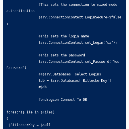
		#This sets the connection to mixed-mode 
authentication 

		$srv.ConnectionContext.LoginSecure=$false
; 

		#This sets the login name 

		$srv.ConnectionContext.set_Login("sa"); 

		#This sets the password 

		$srv.ConnectionContext.set_Password('Your
Password')

		##$srv.Databases |select Logins

		$db = $srv.Databases['BitlockerKey']

		#$db

		#endregion Connect To DB

foreach($File in $Files)

{

 $BitlockerKey = $null
