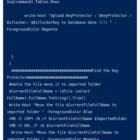
$sqlcommand).Tables.Rows

	write-host "Upload KeyProtector : $KeyProtector / 
Bitlocker: $BitlockerKey to Database done !!!! " -
ForegroundColor Magenta

  }

 }

  #####################################Find the Key 
Protector############################

 #Hanld the File move it to imported folder

 $CurrentFileFullName = ($File |select 
FullName).FullName.ToString().Trim()

 Write-Host "Move the file $CurrentFileFullName to 
imported folder " -ForegroundColor Blue

 CMD /C COPY /B /Y $CurrentFileFullName $ImportedFolder

 CMD /C DEL /F /Q $CurrentFileFullName

  Write-Host "Move the file $CurrentFileFullName to 
imported folder " -ForegroundColor Magenta
