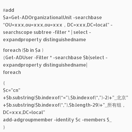
#add
$a=Get-ADOrganizationalUnit -searchbase
“OU=xxx,ou=xxx,ou=xxx，DC=xxx,DC=local” -
searchscope subtree -filter * | select -
expandproperty distinguishedname
foreach ($b in $a )
{Get-ADUser -Filter * -searchbase $b|select -
expandproperty distinguishedname|
foreach
{
$c=”cn”
+$b.substring($b.indexof(“=”),$b.indexof(“,”)-2)+”_北京”
+$b.substring($b.indexof(“,”),$b.length-29)+”_所有组，
DC=xxx,DC=local”
add-adgroupmember -identity $c -members $_
}