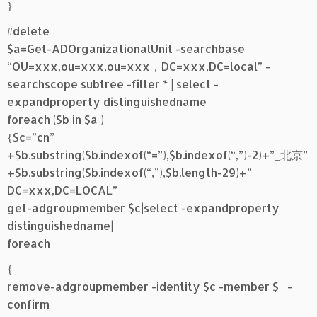
}
#delete
$a=Get-ADOrganizationalUnit -searchbase
“OU=xxx,ou=xxx,ou=xxx，DC=xxx,DC=local” -
searchscope subtree -filter * | select -
expandproperty distinguishedname
foreach ($b in $a )
{$c=”cn”
+$b.substring($b.indexof(“=”),$b.indexof(“,”)-2)+”_北京”
+$b.substring($b.indexof(“,”),$b.length-29)+”
DC=xxx,DC=LOCAL”
get-adgroupmember $c|select -expandproperty
distinguishedname|
foreach
{
remove-adgroupmember -identity $c -member $_ -
confirm