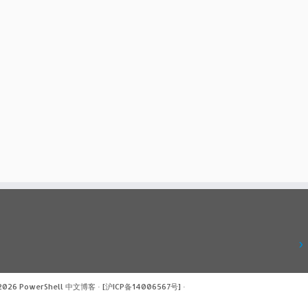
 2026
PowerShell 中文博客
·
[沪ICP备14006567号]
·