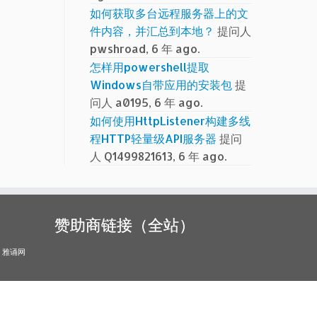
如何获取多台远程服务器上的文
件内容，并汇总到本地？
提问人
pwshroad, 6 年 ago.
怎样用powershell提取
Windows自带应用的安装包
提
问人 a0195, 6 年 ago.
如何使用HttpListener构建多线
程HTTP轻量级API服务器
提问
人 Q1499821613, 6 年 ago.
赞助商链接（全站）
雅诵网