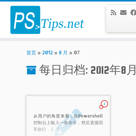
Skip
to
content
首页
»
2012
»
8 月
»
07
每日归档:
2012年8
2
从用户的角度来看，在Powershell
控制台上输入一条命令，然后直接回
车执行， […]