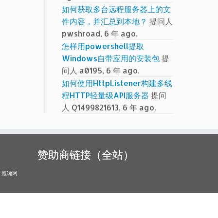
如何获取多台远程服务器上的文
件内容，并汇总到本地？
提问人
pwshroad, 6 年 ago.
怎样用powershell提取
Windows自带应用的安装包
提
问人 a0195, 6 年 ago.
如何使用HttpListener构建多线
程HTTP轻量级API服务器
提问
人 Q1499821613, 6 年 ago.
赞助商链接（全站）
雅诵网