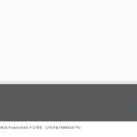
 2026
PowerShell 中文博客
·
[沪ICP备14006567号]
·