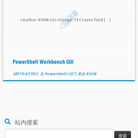
#Author:KIVIN LIU #Usage: #1.Create fold […]
PowerShell Workbench GUI
2017年4月19日
在
Powershell小技巧
来自
KIVIN
站内搜索
搜