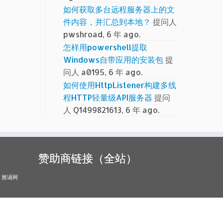
如何获取多台远程服务器上的文
件内容，并汇总到本地？
提问人
pwshroad, 6 年 ago.
怎样用powershell提取
Windows自带应用的安装包
提
问人 a0195, 6 年 ago.
如何使用HttpListener构建多线
程HTTP轻量级API服务器
提问
人 Q1499821613, 6 年 ago.
赞助商链接（全站）
雅诵网