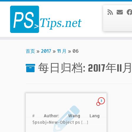
Skip
to
content
首页
»
2017
»
11 月
»
06
每日归档:
2017年11
3
# Author: Wang Lang
$psobj=New-Object ps […]