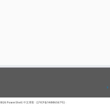
 2026
PowerShell 中文博客
·
[沪ICP备14006567号]
·