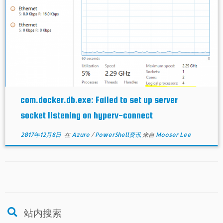
com.docker.db.exe: Failed to set up server
socket listening on hyperv-connect
2017年12月8日
在
Azure
/
PowerShell资讯
来自
Mooser Lee
站内搜索