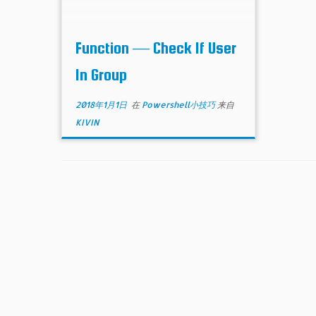
Function — Check If User
In Group
2018年1月1日
在
Powershell小技巧
来自
KIVIN