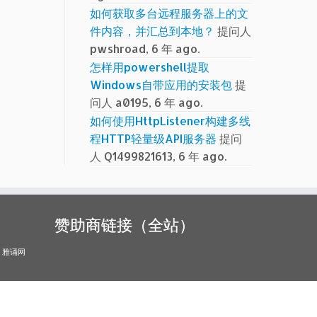
如何获取多台远程服务器上的文
件内容，并汇总到本地？
提问人
pwshroad, 6 年 ago.
怎样用powershell提取
Windows自带应用的安装包
提
问人 a0195, 6 年 ago.
如何使用HttpListener构建多线
程HTTP轻量级API服务器
提问
人 Q1499821613, 6 年 ago.
赞助商链接（全站）
雅诵网