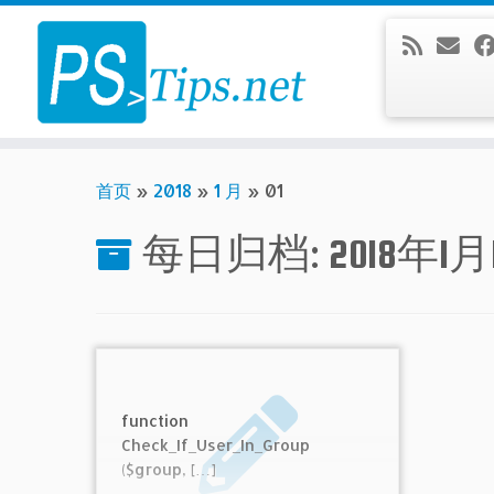
Skip
to
content
首页
»
2018
»
1 月
»
01
每日归档:
2018年1
function
Check_If_User_In_Group
($group, […]