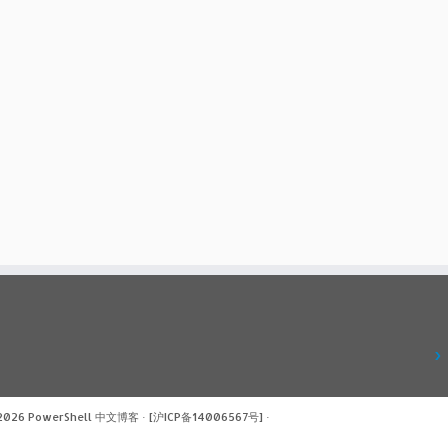
 2026
PowerShell 中文博客
·
[沪ICP备14006567号]
·