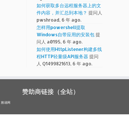
如何获取多台远程服务器上的文
件内容，并汇总到本地？
提问人
pwshroad, 6 年 ago.
怎样用powershell提取
Windows自带应用的安装包
提
问人 a0195, 6 年 ago.
如何使用HttpListener构建多线
程HTTP轻量级API服务器
提问
人 Q1499821613, 6 年 ago.
赞助商链接（全站）
雅诵网