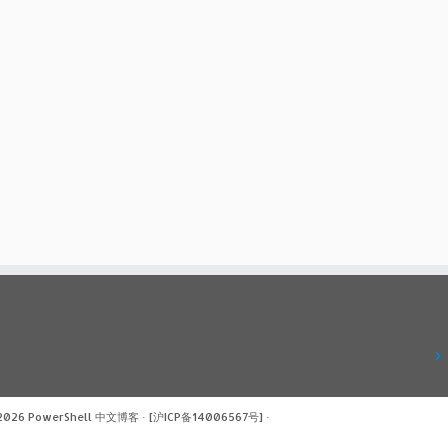
 2026
PowerShell 中文博客
·
[沪ICP备14006567号]
·