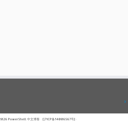
 2026
PowerShell 中文博客
·
[沪ICP备14006567号]
·