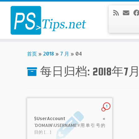
Skip
to
content
首页
»
2018
»
7 月
»
04
每日归档:
2018年7
1
$UserAccount =
'DOMAIN\USERNAME'#用单引号的
目的 […]