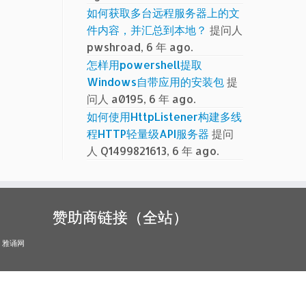
如何获取多台远程服务器上的文
件内容，并汇总到本地？
提问人
pwshroad, 6 年 ago.
怎样用powershell提取
Windows自带应用的安装包
提
问人 a0195, 6 年 ago.
如何使用HttpListener构建多线
程HTTP轻量级API服务器
提问
人 Q1499821613, 6 年 ago.
赞助商链接（全站）
雅诵网