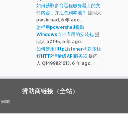
如何获取多台远程服务器上的文
件内容，并汇总到本地？
提问人
pwshroad, 6 年 ago.
怎样用powershell提取
Windows自带应用的安装包
提
问人 a0195, 6 年 ago.
如何使用HttpListener构建多线
程HTTP轻量级API服务器
提问
人 Q1499821613, 6 年 ago.
赞助商链接（全站）
雅诵网