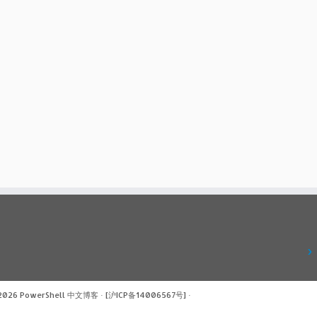
 2026
PowerShell 中文博客
·
[沪ICP备14006567号]
·