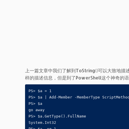
上一篇文章中我们了解到ToString()可以大致地
样的描述信息，但是到了PowerShell这个神奇的
PS> $a = 1

PS> $a | Add-Member -MemberType ScriptMethod
PS> $a 

go away

PS> $a.GetType().FullName 

System.Int32

PS> $a -eq 1
