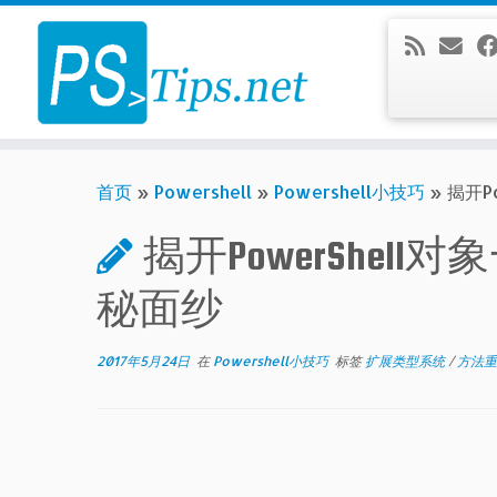
Skip
to
content
首页
»
Powershell
»
Powershell小技巧
»
揭开P
揭开PowerShell对
秘面纱
2017年5月24日
在
Powershell小技巧
标签
扩展类型系统
/
方法