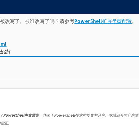
因为被改写了。被谁改写了吗？请参考
PowerShell扩展类型配置
。
tml
出处!
了
PowerShell中文博客
，热衷于Powershell技术的搜集和分享。本站部分内容来
评指正。