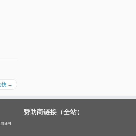
睹为快
→
赞助商链接（全站）
雅诵网