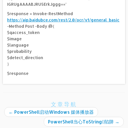
IGRUgAAAABJRU5ErkJggg==’
$response = Invoke-RestMethod
https://aip.baidubce.com/rest/2.0/ocr/v1/general_basic
-Method Post -Body @{
$qaccess_token
$image
$language
$probability
$detect_direction
}
$response
文章导航
←
PowerShell启动Windows 媒体播放器
PowerShell当心ToString()陷阱
→