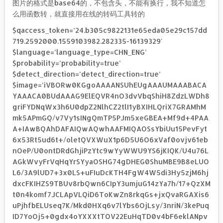
图片的格式是base64的，不包含头，不能有换行，我不知道怎
么用函数转，就直接用在线的转码工具转的
$qaccess_token=’24.b305c9822131e65eda05e29c157dd
719.2592000.1559103982.282335-16139329′
$language=’language_type=CHN_ENG’
$probability=’probability=true’
$detect_direction=’detect_direction=true’
$image=’iVBORw0KGgoAAAANSUhEUgAAAUMAAABACA
YAAACA0BUdAAAG9ElEQVR4nO3dvVbqShiH8ZdzLWDh8
griFYDNqWx3h6U0dpZ2NlhCZ2tlI1yBXIHLQriX7GRAMhM
mk5APmGQ/v7Vy1sINgQmTP5PJm5xeGBEA+Mf9d+4PAA
A+IAwBQAhDAFAIQwAQwhAAFMIQAOSsYbiUu15PevFyt
6x53Rt5ud6t+/oletQVXWuX1p6D5U6O6xVaf0ovjv61eb
nOeP/U0ontDRdGhjiPzYtc9wYyWWU9YS6jKIQK/U4u76L
AGkWvyFrVqHqYrSYyaOSHG74gDHEG0ShuMBE9B8eLUO
L6/3A9lUD7+3x0LS+uFIuDcKTH4FgW4W5di3Hy5zjM6hj
dxcFKIHZS9TBUv8rbQwn6CIpY3umjuG14zYa7h/17+QzXM
t0n4komf7JCLApVLQiD6ToKwZn8rkqGs+jxQvaRGAXis6
uPjhfbELUseq7K/Mkd0HXq6v7lYbs6OjLsy/3nriN/3kePuq
ID7YoOj5+0gdx4oYXXXtTOV22EuHqTD0v4bF6eklANpv