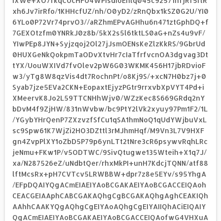
iXWe+XO7fkqCUcHFU4WPIsdioEnlq045c92571nfjRf5rlR
xh6Jv7irRfo/1KHHcfUZ/nh/O0yD2/zRnQbx1kSZ0G2U/YI0
6YLo0P72Vr74prvO3//aRZhmEPvAGHhu6n471ztGphDQ+f
7GEXOtzfm0YNRkJ0z8b/5kX2s5l6tktLS0aG+nZs4u9vF/
YIwPEp8JYN+Syjzqoj2Ol27jJsmOENsKeZlzKkRS/9GbrUd
0HUXGeNkQokpmTaODvXtvHr7cIaTfrfvcnOA3dgvag3Dt
tYX/UouWXIVd7fvOlev2pW6G03WKMK456H17jbRDvioF
w3/yTg8W8qzVis4dt7RochnPt/o8Kj9S/+xcN7H0bz7j+0
Syab7jze5EVa2CKN+EopaxtEjyzPGtr9rrxvbXpVYT4Pd+i
XMeervK8Jo2L59TTCNHhWjv0/WZzKec8S669GRdq2nY
bDvM4f9ZjHW/831nWvbw/bc9PtY2lVk2xyuy97Pm1F2/1L
/YGybYHrQenP7ZXzvzfSfCu1qSA1hmNoQ1qUdYWjbuVxL
sc9Spw61K7WjZi2HO3DZttl3rMJhmHqf/M9Vn3L7V9HXF
gn4ZvpPlXY1oZbD5P79p6ynLTt2tNre3cR6psywvRqhLRc
jeNmu+FKw1P/v5ODTWC/9SivQtugwe135Wteih+X1q7J/
xa/N287526eZ/uNdbtQer/rhxMkPI+unH7KdcjTQNN/atf88
lftMcsRx+pH7CVTcv5LRWBBW+dpr7z8e5EYv/s95YhgA
/EFpDQAIYQgACmEIAEIYAoBCGAKAEIYAoBCGACCEIQAoh
CEACGEIAAphCABCGAKAQhgCgBCGAKAQhgAghCEAKIQh
AAhhCAAKYQgAQhgCgEIYAoAQhgCgEIYAIIQhACiEIQAIY
QgACmEIAEIYAoBCGAKAEIYAoBCGACCEIQAofwG4VHXuA