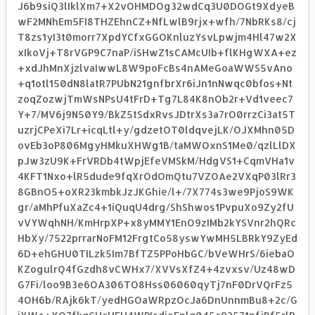
J6b9siQ3lIklXm7+X2vOHMDOg32wdCq3U0DOGt9XdyeB
wF2MNhEm5FI8THZEhnCZ+NfLwlB9rjx+wfh/7NbRKs8/cj
T8zs1yI3t0morr7XpdYCfxGGOKnluzYsvLpwjm4Hl47w2X
xIkoVj+T8rVGP9C7naP/iSHwZ1sCAMcUIb+flKHgWXA+ez
+xdJhMnXjzlvaIwwL8W9poFcBs4nAMeGoaWWS5vAno
+q1otl150dN8latR7PUbN21gnfbrXr6iJn1nNwqc0bfos+Nt
zoqZozwjTmWsNPsU4tFrD+Tg7L84K8nOb2r+Vd1veec7
Y+7/MV6j9N50Y9/BkZ5tSdxRvsJDtrXs3a7rO0rrzCi3at5T
uzrjCPeXi7Lr+icqLtl+y/gdzetOT0ldqvejLK/OJXMhn05D
ovEb3oP806MgyHMkuXHWg1B/taMWOxnS1Me0/qzlLlDX
pJw3zU9K+FrVRDb4tWpjEfeVMSkM/HdgVS1+CqmVHa1v
4KFT1Nxo+lR5dude9fqXrOdOmQtu7VZOAe2VXqP03lRr3
8GBnO5+oXR23kmbkJzJKGhie/l+/7X774s3we9PjoS9WK
gr/aMhPfuXaZc4+1iQuqU4drg/ShShwos1PvpuXo9Zy2fU
vVYWqhNH/KmHrpXP+x8yMMY1EnO9zIMb2kYSVnr2hQRc
HbXy/7522prrarNoFM12FrgtCo58yswYwMH5LBRkY9ZyEd
6D+ehGHU0TILzk5Im7BfTZ5PPoHbGC/bVeWHrS/6iebaO
KZogulrQ4fGzdh8vCWHx7/XVVsXfZ4+4zvxsv/Uz48wD
G7Fi/loo9B3e6OA306TO8Hss06060qyTj7nF0DrVQrFz5
4OH6b/RAjk6kT/yedHGOaWRpzOcJa6DnUnnmBu8+2c/G