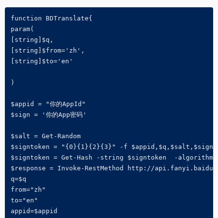
function BDTranslate{

param(

[string]$q,

[string]$from='zh',

[string]$to='en'

)

$appid = "你的AppId"

$sign = '你的App密码'

$salt = Get-Random

$signtoken = "{0}{1}{2}{3}" -f $appid,$q,$salt,$sign

$signtoken = Get-Hash -string $signtoken  -algorithm M
$response = Invoke-RestMethod http://api.fanyi.baidu.
q=$q

from="zh"

to="en"

appid=$appid
