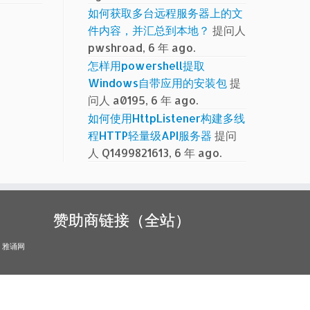
如何获取多台远程服务器上的文
件内容，并汇总到本地？
提问人
pwshroad, 6 年 ago.
怎样用powershell提取
Windows自带应用的安装包
提
问人 a0195, 6 年 ago.
如何使用HttpListener构建多线
程HTTP轻量级API服务器
提问
人 Q1499821613, 6 年 ago.
赞助商链接（全站）
雅诵网