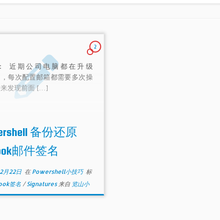
2
： 近期公司电脑都在升级
10，每次配置邮箱都需要多次操
来发现前面 […]
ershell 备份还原
tlook邮件签名
年2月22日
在
Powershell小技巧
标
look签名
/
Signatures
来自
览山小