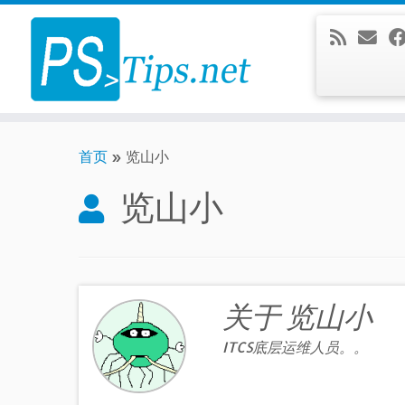
Skip
to
content
首页
»
览山小
览山小
关于 览山小
ITCS底层运维人员。。