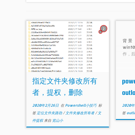
2
背景
win
作，后
指定文件夹修改所有
pow
者，提权，删除
ou
2020年2月26日
在
Powershell小技巧
标
2020
签
定位文件夹路劲
/
文件夹修改所有者
/
文
签
out
件提权
来自
览山小