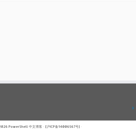
 2026
PowerShell 中文博客
·
[沪ICP备14006567号]
·