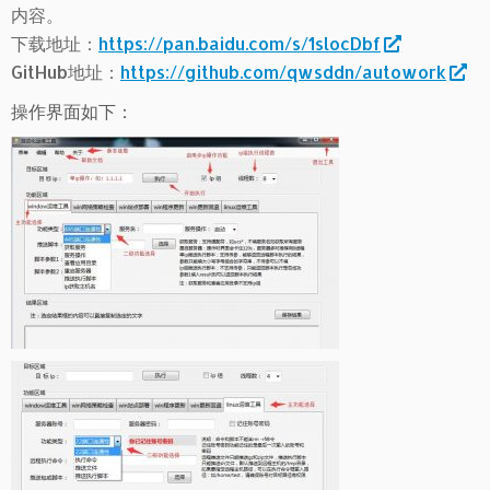
内容。
https://pan.baidu.com/s/1slocDbf
下载地址：
GitHub地址：
https://github.com/qwsddn/autowork
操作界面如下：