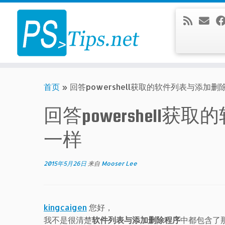
Skip
to
content
首页
»
回答powershell获取的软件列表与添加
回答powershel
一样
2015年5月26日
来自
Mooser Lee
kingcaigen
您好，
我不是很清楚
软件列表与添加删除程序
中都包含了那