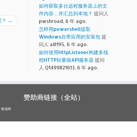
如何获取多台远程服务器上的文
件内容，并汇总到本地？
提问人
呢？
→
pwshroad, 6 年 ago.
怎样用powershell提取
Windows自带应用的安装包
提
问人 a0195, 6 年 ago.
如何使用HttpListener构建多线
程HTTP轻量级API服务器
提问
人 Q1499821613, 6 年 ago.
赞助商链接（全站）
雅诵网