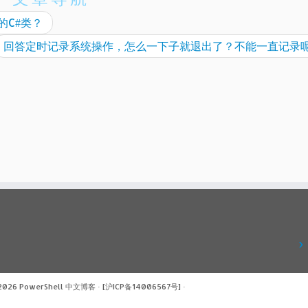
的C#类？
回答定时记录系统操作，怎么一下子就退出了？不能一直记录
 2026
PowerShell 中文博客
·
[沪ICP备14006567号]
·