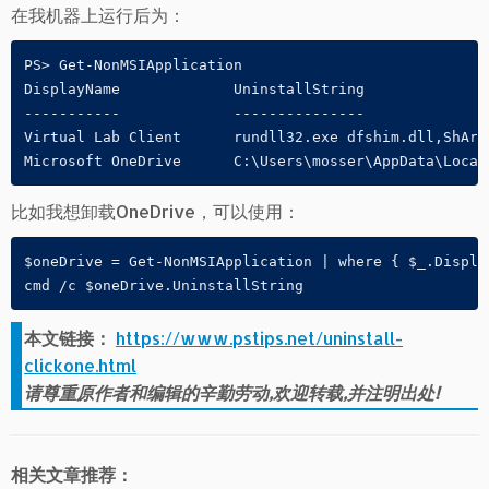
在我机器上运行后为：
PS> Get-NonMSIApplication

DisplayName        	UninstallString

-----------        	---------------

Virtual Lab Client 	rundll32.exe dfshim.dll,ShArpMaintain VirtualLabClientUI.application, Culture=neutral, PublicKeyT.

比如我想卸载OneDrive，可以使用：
$oneDrive = Get-NonMSIApplication | where { $_.Displa
cmd /c $oneDrive.UninstallString
本文链接：
https://www.pstips.net/uninstall-
clickone.html
请尊重原作者和编辑的辛勤劳动,欢迎转载,并注明出处!
相关文章推荐：