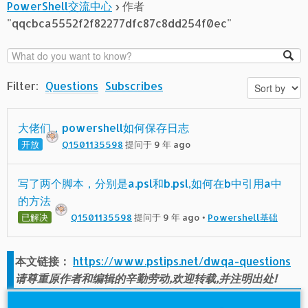
PowerShell交流中心
›
作者
"qqcbca5552f2f82277dfc87c8dd254f0ec"
Filter:
Questions
Subscribes
大佬们，powershell如何保存日志
开放
Q1501135598
提问于 9 年 ago
写了两个脚本，分别是a.psl和b.psl,如何在b中引用a中
的方法
已解决
Q1501135598
提问于 9 年 ago
•
Powershell基础
本文链接：
https://www.pstips.net/dwqa-questions
请尊重原作者和编辑的辛勤劳动,欢迎转载,并注明出处!