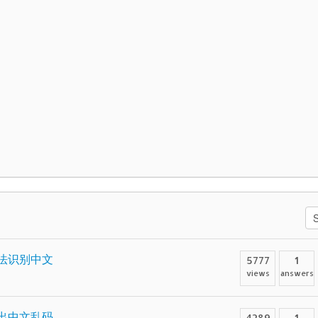
码无法识别中文
5777
1
views
answers
xe输出中文乱码
4289
1