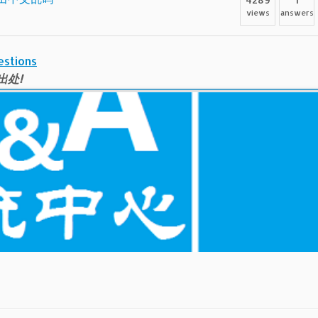
views
answers
estions
出处!