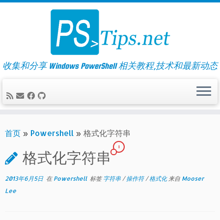
Skip
to
content
收集和分享 Windows PowerShell 相关教程,技术和最新动态
首页
»
Powershell
»
格式化字符串
1
格式化字符串
2013年6月5日
在
Powershell
标签
字符串
/
操作符
/
格式化
来自
Mooser
Lee